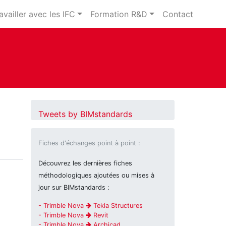
availler avec les IFC
Formation R&D
Contact
Tweets by BIMstandards
Fiches d'échanges point à point :
Découvrez les dernières fiches
méthodologiques ajoutées ou mises à
jour sur BIMstandards :
- Trimble Nova
Tekla Structures
- Trimble Nova
Revit
- Trimble Nova
Archicad