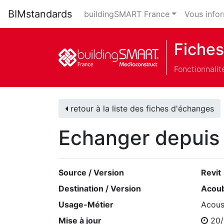
BIMstandards
buildingSMART France
Vous info
Fiches
Fonctionnalit
retour à la liste des fiches d'échanges
Echanger depui
Source / Version
Revit
Destination / Version
Acou
Usage-Métier
Acous
Mise à jour
20/