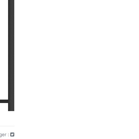
ger :