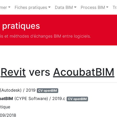
rmer
Fiches pratiques
Data BIM
Process BIM
Tr
 pratiques
és et méthodes d'échanges BIM entre logiciels.
s
Revit
vers
AcoubatBIM
(Autodesk) / 2019
CV openBIM
batBIM
(CYPE Software) / 2019.c
CV openBIM
tique
09/2018